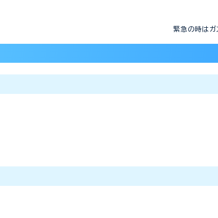
緊急の時は
ガ