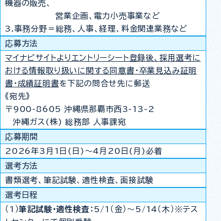
機器の販売、
営業企画、電力小売事業など
3.事務分野＝総務、人事、経理、料金関連業務など
応募方法
マイナビサイトよりエントリーシート登録後、
採用選考に
おける情報取り扱いに関する同意書・卒業見込み証明
書・成績証明書
を下記の問合せ先に郵送
《宛先》
〒900-8605 沖縄県那覇市西3-13-2
沖縄ガス(株) 総務部 人事課宛
応募期間
2026年3月1日(日)～4月20日(月)必着
選考方法
書類選考、筆記試験、適性検査、面接試験
選考日程
（1）
筆記試験・適性検査：
5/1（金）～5/14（木）※テス